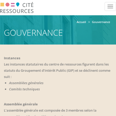
Aller
Tog
au
nav
contenu
principal
Accueil
Gouvernance
GOUVERNANCE
Instances
Les instances statutaires du centre de ressources figurent dans les
statuts du Groupement d’Intérêt Public (GIP) et se déclinent comme
suit :
Assemblées générales
Comités techniques
Assemblée générale
L’assemblée générale est composée de 3 membres selon la