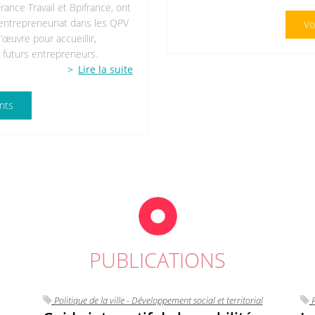
ance Travail et Bpifrance, ont
’entrepreneuriat dans les QPV
Vo
œuvre pour accueillir,
 futurs entrepreneurs.
Lire la suite
nts
PUBLICATIONS
Politique de la ville - Développement social et territorial