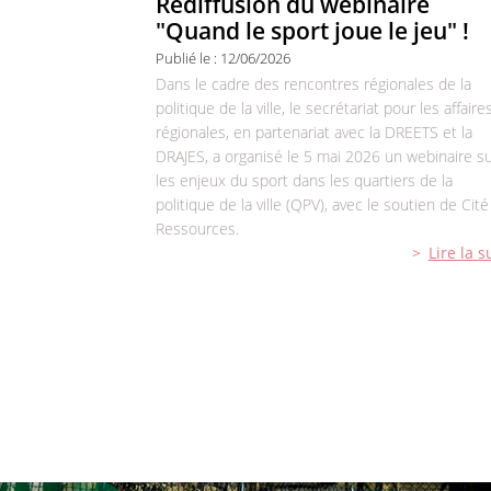
Rediffusion du webinaire
"Quand le sport joue le jeu" !
Publié le :
12/06/2026
Dans le cadre des rencontres régionales de la
politique de la ville, le secrétariat pour les affaire
régionales, en partenariat avec la DREETS et la
DRAJES, a organisé le 5 mai 2026 un webinaire s
les enjeux du sport dans les quartiers de la
politique de la ville (QPV), avec le soutien de Cité
Ressources.
Lire la s