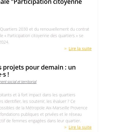
le "Participation citoyenne
Quartiers 2030 et du renouvellement du contrat
le « Participation citoyenne des quartiers » se
2024.
Lire la suite
 projets pour demain : un
·s !
ent social et territorial
itants et à fort impact dans les quartiers
identifier, les soutenir, les évaluer ? Ce
possibles de la Métropole Aix-Marseille Provence
 fondations publiques et privées et le réseau
lectif de femmes engagées dans leur quartier.
Lire la suite