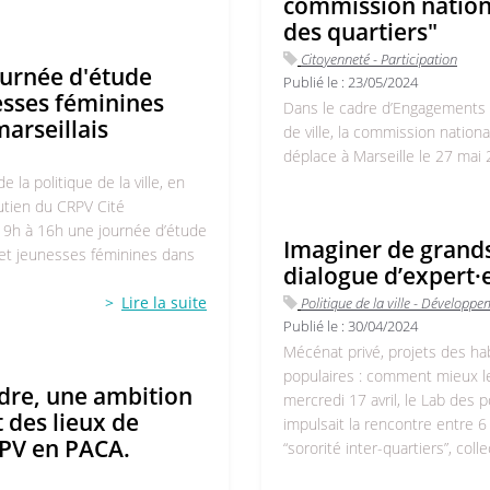
commission nationa
des quartiers"
Citoyenneté - Participation
journée d'étude
Publié le :
23/05/2024
esses féminines
Dans le cadre d’Engagements 
marseillais
de ville, la commission nationa
déplace à Marseille le 27 mai 
 la politique de la ville, en
soutien du CRPV Cité
e 9h à 16h une journée d’étude
Imaginer de grands
es et jeunesses féminines dans
dialogue d’expert·e
Lire la suite
Politique de la ville - Développem
Publié le :
30/04/2024
Mécénat privé, projets des hab
populaires : comment mieux les 
dre, une ambition
mercredi 17 avril, le Lab des 
t des lieux de
impulsait la rencontre entre 6
QPV en PACA.
“sororité inter-quartiers”, col