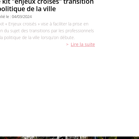
 kit "enjeux croisés" transition
politique de la ville
lié le :
04/03/2024
kit « Enjeux croisés » vise à faciliter la prise en
n du sujet des transitions par les professionnels
la politique de la ville lorsqu’on débute.
Lire la suite