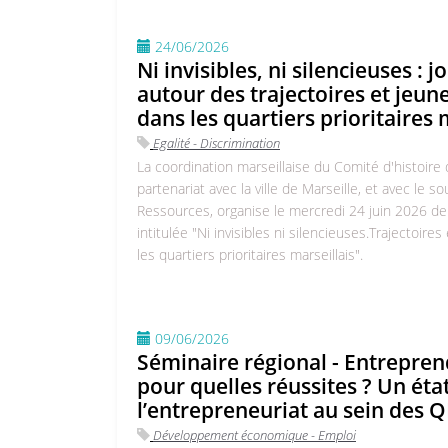
24/06/2026
Ni invisibles, ni silencieuses : 
autour des trajectoires et jeun
dans les quartiers prioritaires 
Egalité - Discrimination
La coordination marseillaise du Comité d'histoire de
partenariat avec la ville de Marseille, et avec le 
Ressources, organise le mercredi 24 juin 2026 d
intitulée "Ni invisibles ni silencieuses.Trajectoir
les quartiers prioritaires marseillais".
09/06/2026
Séminaire régional - Entrepren
pour quelles réussites ? Un éta
l’entrepreneuriat au sein des 
Développement économique - Emploi