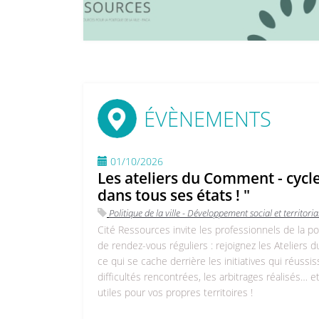
ÉVÈNEMENTS
01/10/2026
Les ateliers du Comment - cycle
dans tous ses états ! "
Politique de la ville - Développement social et territoria
Cité Ressources invite les professionnels de la poli
de rendez-vous réguliers : rejoignez les Ateliers
ce qui se cache derrière les initiatives qui réussi
difficultés rencontrées, les arbitrages réalisés… 
utiles pour vos propres territoires !