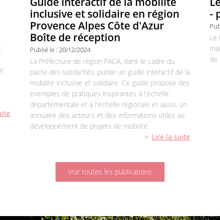
Guide interactif de la mobilité
Le
inclusive et solidaire en région
- 
Provence Alpes Côte d'Azur
Pub
Boîte de réception
Le 
s
mai
Publié le :
20/12/2024
de 
La Préfecture de région PACA, dans le cadre du
ur
pacte des solidarités, publie un guide interactif de la
mobilité inclusive et solidaire. Ce guide propose des
exemples de pratiques inspirantes à l'échelle
départementale et à l'échelle régionale et aussi, un
uite
annuaire des acteurs et des informations utiles au
développement de projets de mobilité.
Lire la suite
Voir toutes les publications