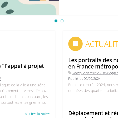
ACTUALI
Les portraits des n
 "l'appel à projet
en France métropol
Politique de la ville - Développem
Publié le :
02/09/2024
l
En cette rentrée 2024, nous v
tique de la ville à une série
données des quartiers prioritair
 du Comment et venez découvrir
ssent : le chemin parcouru, les
et surtout les enseignements
Déplacement et réu
Lire la suite