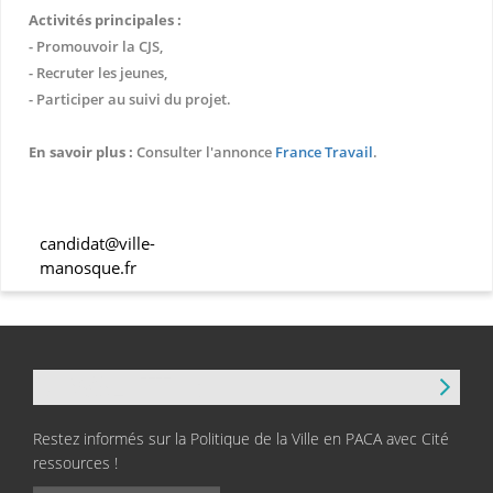
Activités principales :
- Promouvoir la CJS,
- Recruter les jeunes,
- Participer au suivi du projet.
En savoir plus :
Consulter l'annonce
France Travail
.
candidat@ville-
manosque.fr
NEWSLETTER
Restez informés sur la Politique de la Ville en PACA avec Cité
ressources !