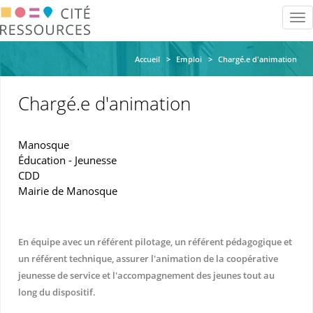
Aller
Tog
au
nav
contenu
principal
Accueil
Emploi
Chargé.e d'animation
Chargé.e d'animation
Manosque
Éducation - Jeunesse
CDD
Mairie de Manosque
En équipe avec un référent pilotage, un référent pédagogique et
un référent technique, assurer l'animation de la coopérative
jeunesse de service et l'accompagnement des jeunes tout au
long du dispositif.