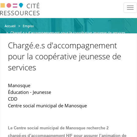
Aller
Tog
au
nav
contenu
principal
Accueil
Emploi
Chargé.e.s d'accompagnement pour la coopérative jeunesse de services
Chargé.e.s d'accompagnement
pour la coopérative jeunesse de
services
Manosque
Éducation - Jeunesse
CDD
Centre social municipal de Manosque
Le Centre social municipal de Manosque recherche 2
chargé
-
es
d’accompagnement H/F pour assurer l’animation de