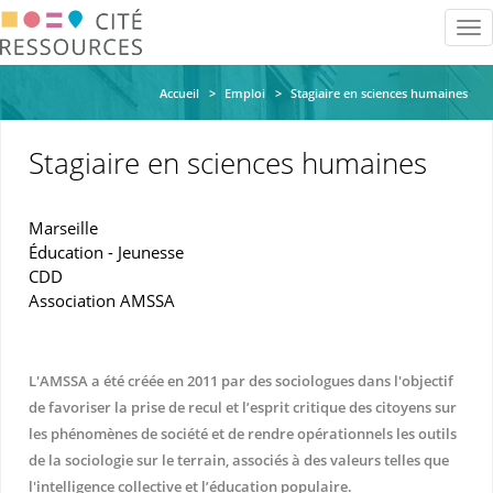
Aller
Tog
au
nav
contenu
principal
Accueil
Emploi
Stagiaire en sciences humaines
Stagiaire en sciences humaines
Marseille
Éducation - Jeunesse
CDD
Association AMSSA
L'AMSSA a été créée en 2011 par des sociologues dans l'objectif
de favoriser la prise de recul et l’esprit critique des citoyens sur
les phénomènes de société et de rendre opérationnels les outils
de la sociologie sur le terrain, associés à des valeurs telles que
l'intelligence collective et l’éducation populaire.