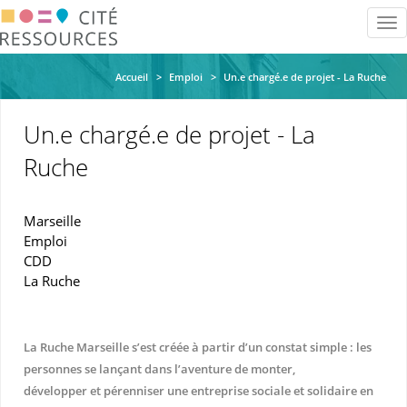
Aller
Tog
au
nav
contenu
principal
Accueil
Emploi
Un.e chargé.e de projet - La Ruche
Un.e chargé.e de projet - La
Ruche
Marseille
Emploi
CDD
La Ruche
La Ruche Marseille s’est créée à partir d’un constat simple : les
personnes se lançant dans l’aventure de monter,
développer et pérenniser une entreprise sociale et solidaire en