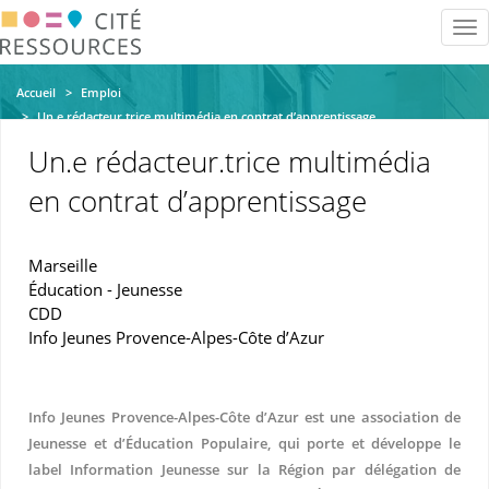
Aller
Tog
au
nav
contenu
principal
Accueil
Emploi
Un.e rédacteur.trice multimédia en contrat d’apprentissage
Un.e rédacteur.trice multimédia
en contrat d’apprentissage
Marseille
Éducation - Jeunesse
CDD
Info Jeunes Provence-Alpes-Côte d’Azur
Info Jeunes Provence-Alpes-Côte d’Azur est une association de
Jeunesse et d’Éducation Populaire, qui porte et développe le
label Information Jeunesse sur la Région par délégation de