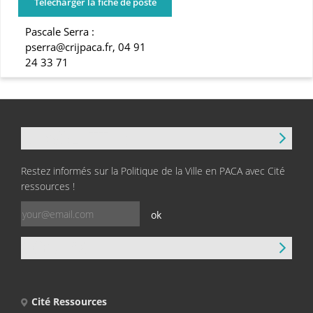
Télécharger la fiche de poste
Pascale Serra :
pserra@crijpaca.fr, 04 91
24 33 71
NEWSLETTER
Restez informés sur la Politique de la Ville en PACA avec Cité
ressources !
ok
CONTACT
Cité Ressources