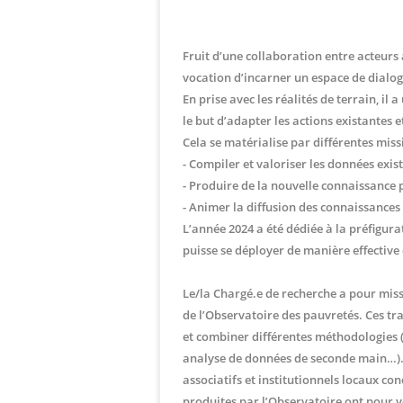
Fruit d’une collaboration entre acteurs a
vocation d’incarner un espace de dialog
En prise avec les réalités de terrain, 
le but d’adapter les actions existantes 
Cela se matérialise par différentes miss
- Compiler et valoriser les données exis
- Produire de la nouvelle connaissanc
- Animer la diffusion des connaissances 
L’année 2024 a été dédiée à la préfigura
puisse se déployer de manière effective 
Le/la Chargé.e de recherche a pour miss
de l’Observatoire des pauvretés. Ces tr
et combiner différentes méthodologies (
analyse de données de seconde main…). Ils
associatifs et institutionnels locaux co
produites par l’Observatoire ont pour vo