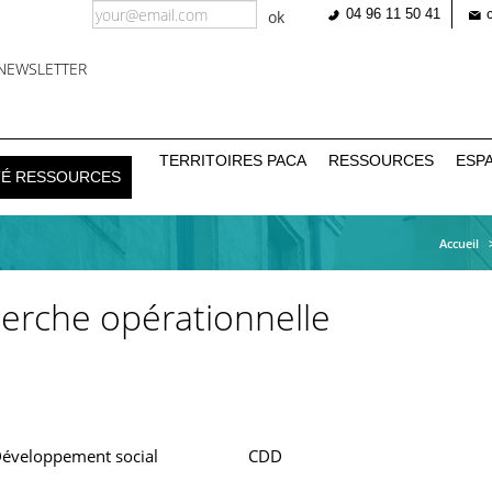
04 96 11 50 41
ok
NEWSLETTER
tion
TERRITOIRES PACA
RESSOURCES
ESP
TÉ RESSOURCES
ale
Accueil
erche opérationnelle
éveloppement social
CDD