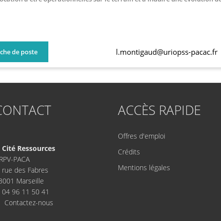
l.montigaud@uriopss-pacac.fr
iche de poste
CONTACT
ACCÈS RAPIDE
Offres d'emploi
Cité Ressources
Crédits
RPV-PACA
Mentions légales
, rue des Fabres
3001 Marseille
04 96 11 50 41
Contactez-nous