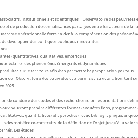
ssociatifs, institutionnels et scientifiques, l’Observatoire des pauvretés e
ue et de production de connaissances partagées entre les acteurs de la lu
il a une visée opérationnelle forte : aider à la compréhension des phénom
et de développer des politiques publiques innovantes.
ions :
tantes (quantitatives, qualitatives, empiriques)
e pour éclairer des phénomènes émergents et dynamiques
produites sur le territoire afin d’en permettre l’appropriation par tous.
tion de l’Observatoire des pauvretés et a permis sa structuration, tant su
en 2025.
ion de conduire des études et des recherches selon les orientations défi
avaux pourront prendre différentes formes (enquêtes flash, programmes d
qualitatives, quantitatives) et approches (revue bibliographique, enquêt
 devront être co-construits, de la définition de l’objet jusqu’à la valoris
ncernés. Les études
cation à être opérationnelles sur le terrain et à induire une évolution d