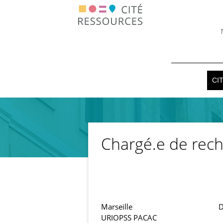
Aller
Menu
au
contenu
header
principal
Naviga
CI
princip
Chargé.e de rech
Marseille
D
URIOPSS PACAC