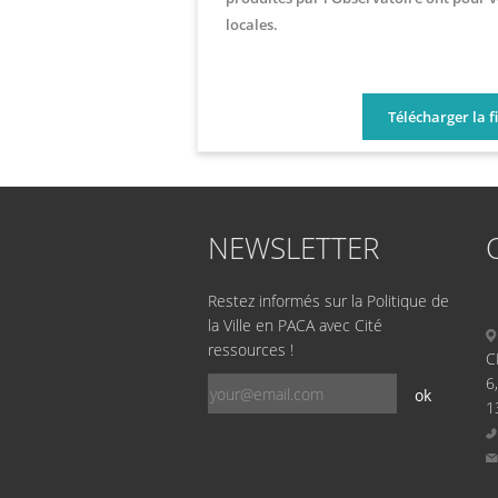
locales.
Télécharger la f
NEWSLETTER
Restez informés sur la Politique de
la Ville en PACA avec Cité
ressources !
C
6
ok
1