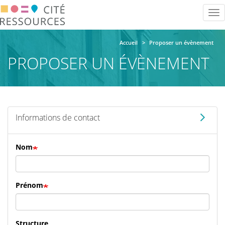
Aller
Tog
au
nav
contenu
principal
Accueil
Proposer un évènement
PROPOSER UN ÉVÈNEMENT
Informations de contact
Nom
Prénom
Structure