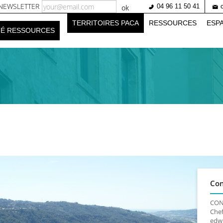
NEWSLETTER
04 96 11 50 41
ok
tion
TERRITOIRES PACA
RESSOURCES
ESP
TÉ RESSOURCES
ale
Con
CON
Chef
edw