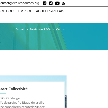
contact@cite-ressources.org
ACE DOC
EMPLOI
ADULTES-RELAIS
Accueil
Territoires PACA
Carros
tact Collectivité
SOLO Edwige
fe de projet Politique de la ville
ige.consolo@nicecotedazur.org