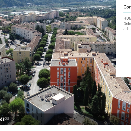
Con
HUM
Délé
ach
ros