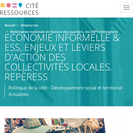
Aller
Tog
au
nav
contenu
principal
Accueil
Ressources
Mobilisation nationale en faveurs des quartiers, les CRPV témoignent
ECONOMIE INFORMELLE &
ESS, ENJEUX ET LEVIERS
D'ACTION DES
COLLECTIVITÉS LOCALES.
REPÈRESS
Politique de la ville - Développement social et territorial -
Actualités