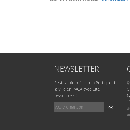
NEWSLETTER
Restez informés sur la Politique de
la Ville en PACA avec Cité
C
ressources !
6
1
ok