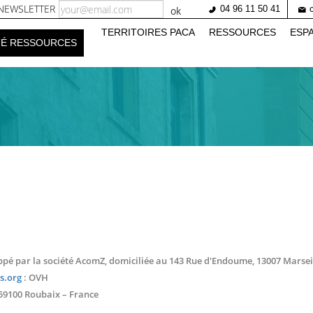
NEWSLETTER
04 96 11 50 41
ok
tion
TERRITOIRES PACA
RESSOURCES
ESP
TÉ RESSOURCES
ale
loppé par la société AcomZ, domiciliée au 143 Rue d'Endoume, 13007 Marsei
s.org
: OVH
 59100 Roubaix – France