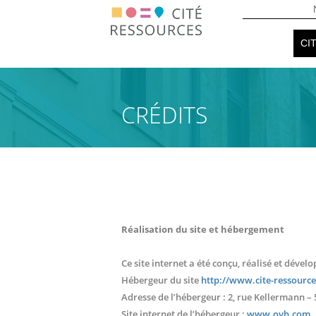
Aller
Menu
Naviga
au
contenu
header
CI
princip
principal
CRÉDITS
Réalisation du site et hébergement
Ce site internet a été conçu, réalisé et déve
Hébergeur du site
http://www.cite-ressource
Adresse de l’hébergeur : 2, rue Kellermann –
Site internet de l’hébergeur :
www.ovh.com