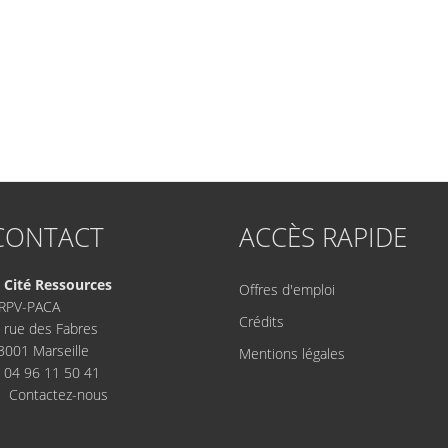
CONTACT
ACCÈS RAPIDE
Cité Ressources
Offres d'emploi
RPV-PACA
Crédits
, rue des Fabres
3001 Marseille
Mentions légales
04 96 11 50 41
Contactez-nous