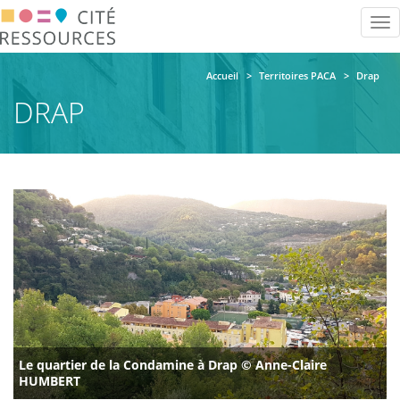
Aller
Tog
au
nav
contenu
principal
Accueil
Territoires PACA
Drap
DRAP
Image
et
contacts
Le quartier de la Condamine à Drap © Anne-Claire
HUMBERT