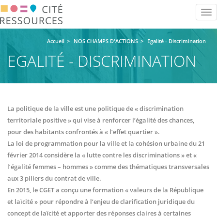
Aller
Tog
au
nav
contenu
principal
Accueil
NOS CHAMPS D'ACTIONS
Egalité - Discrimination
EGALITÉ - DISCRIMINATION
La politique de la ville est une politique de « discrimination
territoriale positive » qui vise à renforcer l’égalité des chances,
pour des habitants confrontés à « l’effet quartier ».
La loi de programmation pour la ville et la cohésion urbaine du 21
février 2014 considère la « lutte contre les discriminations » et «
l’égalité femmes – hommes » comme des thématiques transversales
aux 3 piliers du contrat de ville.
En 2015, le CGET a conçu une formation « valeurs de la République
et laïcité » pour répondre à l’enjeu de clarification juridique du
concept de laïcité et apporter des réponses claires à certaines